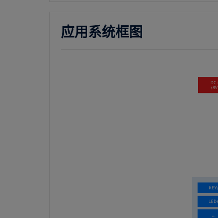
应用系统框图