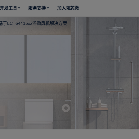
开发工具
服务支持
加入领芯微
基于LCT64415xx浴霸风机解决方案