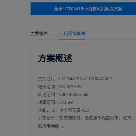
基于LCT64415xx浴霸风机解决方案
方案概述
应用系统框图
方案概述
主控芯片：LCT64415KU/LCT64415FP
电压范围：DC 8V~28V
转速范围：500~3000r/min
功率范围：3~15W
控制方式：单电阻无感FOC
方案优势：双模观测器，兼顾启动和高效率，噪声、
顺风启动能力。