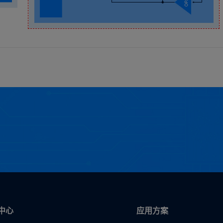
中心
应用方案