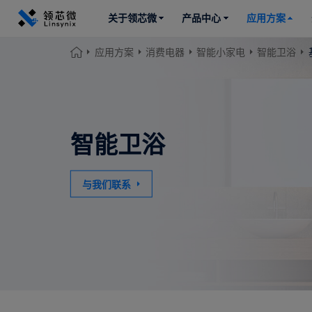
关于领芯微
产品中心
应用方案
应用方案
消费电器
智能小家电
智能卫浴
关于领芯微
产品中心
智能卫浴
应用方案
与我们联系
开发工具
服务支持
加入领芯微