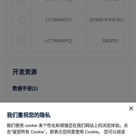
LCT94460TU
QFN39-6*6*0.85-P0.5
LCT94460FQ
SSOP21
开发资源
数据手册(1)
名称：
LCT944xx系列说明书_20250721_v1.5
描述：
描述了LCT944xx系列芯片主要功能、引脚说明、电
我们重视您的隐私
气特性、应用电路和封装。
我们使用 cookie 来个性化和增强您在我们网站上的浏览体验。点
版本：
V1.5
击“接受所有 Cookie”，即表示您同意使用 Cookie。 您可以阅读