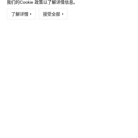
我们的Cookie 政策以了解详情信息。
下载
了解详情
接受全部
展开分类
封装图库(1)
名称：
领芯封装库
描述：
领芯微常用封装图库
版本：
下载
外设例程(1)
名称：
LCM32F06x_V2.0.4_20251017_SDK
描述：
LCM32F06X外设驱动库及例程。适用于LCM32F06
7系列，LCP32F067系列，LCA067AK系列，LCT64415系
列，LCT944XX系列MCU。
版本：
V2.0.4_20251017